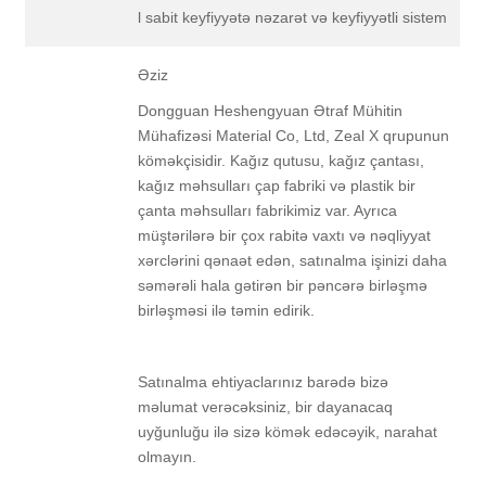
l sabit keyfiyyətə nəzarət və keyfiyyətli sistem
Əziz
Dongguan Heshengyuan Ətraf Mühitin
Mühafizəsi Material Co, Ltd, Zeal X qrupunun
köməkçisidir. Kağız qutusu, kağız çantası,
kağız məhsulları çap fabriki və plastik bir
çanta məhsulları fabrikimiz var. Ayrıca
müştərilərə bir çox rabitə vaxtı və nəqliyyat
xərclərini qənaət edən, satınalma işinizi daha
səmərəli hala gətirən bir pəncərə birləşmə
birləşməsi ilə təmin edirik.
Satınalma ehtiyaclarınız barədə bizə
məlumat verəcəksiniz, bir dayanacaq
uyğunluğu ilə sizə kömək edəcəyik, narahat
olmayın.