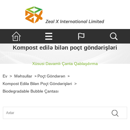
Kompost edilə bilən poçt göndərişləri
Xüsusi Davamlı Çanta Qablaşdırma
Ev
>
Məhsullar
Poçt Göndərən
>
>
Kompost Edilə Bilən Poçt Göndərişləri
>
Biodegradable Bubble Çantası