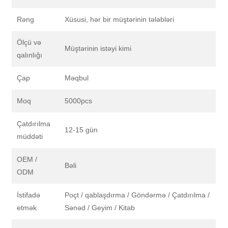
Rəng
Xüsusi, hər bir müştərinin tələbləri
Ölçü və
Müştərinin istəyi kimi
qalınlığı
Çap
Məqbul
Moq
5000pcs
Çatdırılma
12-15 gün
müddəti
OEM /
Bəli
ODM
İstifadə
Poçt / qablaşdırma / Göndərmə / Çatdırılma /
etmək
Sənəd / Geyim / Kitab