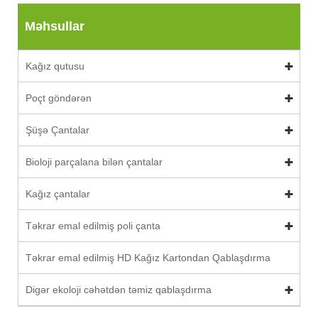
Məhsullar
Kağız qutusu
Poçt göndərən
Şüşə Çantalar
Bioloji parçalana bilən çantalar
Kağız çantalar
Təkrar emal edilmiş poli çanta
Təkrar emal edilmiş HD Kağız Kartondan Qablaşdırma
Digər ekoloji cəhətdən təmiz qablaşdırma