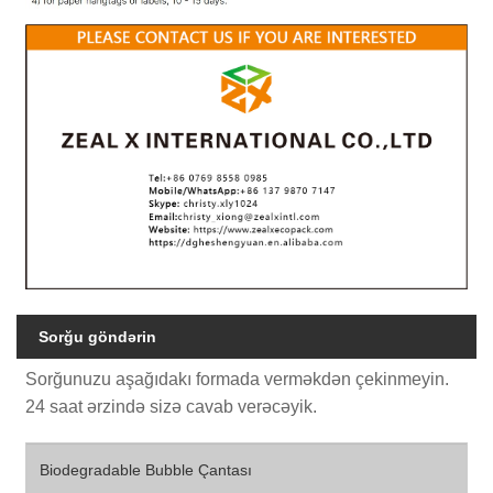
Sorğu göndərin
Sorğunuzu aşağıdakı formada verməkdən çekinmeyin.
24 saat ərzində sizə cavab verəcəyik.