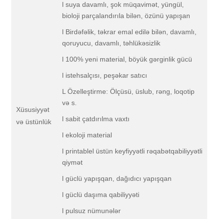
l suya davamlı, şok müqavimət, yüngül,
bioloji parçalandırıla bilən, özünü yapışan
l Birdəfəlik, təkrar emal edilə bilən, davamlı,
qoruyucu, davamlı, təhlükəsizlik
l 100% yeni material, böyük gərginlik gücü
l istehsalçısı, peşəkar satıcı
L Özelleştirme: Ölçüsü, üslub, rəng, loqotip
və s.
Xüsusiyyət
l sabit çatdırılma vaxtı
və üstünlük
l ekoloji material
l printablel üstün keyfiyyətli rəqabətqabiliyyətli
qiymət
l güclü yapışqan, dağıdıcı yapışqan
l güclü daşıma qabiliyyəti
l pulsuz nümunələr