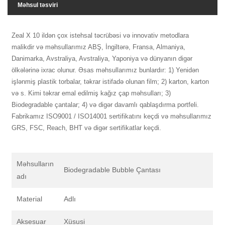
Məhsul təsviri
Zeal X 10 ildən çox istehsal təcrübəsi və innovativ metodlara
malikdir və məhsullarımız ABŞ, İngiltərə, Fransa, Almaniya,
Danimarka, Avstraliya, Avstraliya, Yaponiya və dünyanın digər
ölkələrinə ixrac olunur. Əsas məhsullarımız bunlardır: 1) Yenidən
işlənmiş plastik torbalar, təkrar istifadə olunan film; 2) karton, karton
və s. Kimi təkrar emal edilmiş kağız çap məhsulları; 3)
Biodegradable çantalar; 4) və digər davamlı qablaşdırma portfeli.
Fabrikamız ISO9001 / ISO14001 sertifikatını keçdi və məhsullarımız
GRS, FSC, Reach, BHT və digər sertifikatlar keçdi.
Məhsulların
Biodegradable Bubble Çantası
adı
Material
Adlı
Aksesuar
Xüsusi