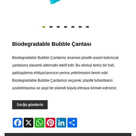
Biodegradable Bubble Çantası
Biodegradable Bubble Çantamız ənənəvi plastik əsaslı baloncuk
çantasına davamlı alternativ təklif edir. Bu ekoloji təmiz bir həll,
qablaşdırma ehtiyaclarınızın yerinə yetirilməsini təmin edir.
Biodegradable Bubble Çantamızı seçərək, plastik tullantıların
azaldılmasına və yaşıl bir planeti təşviq etməyə kömək edirsiniz.
Sorğu göndərin
Facebook
X
WhatsApp
Pinterest
LinkedIn
Share