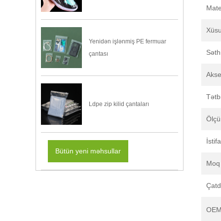
Mate
Xüsu
Yenidən işlənmiş PE fermuar
Səth
çantası
Akse
Tətb
Ldpe zip kilid çantaları
Ölçü 
İstif
Bütün yeni məhsullar
Moq
Çatd
OEM