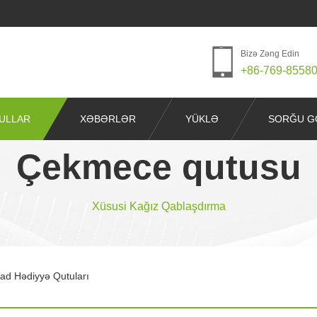
Bizə Zəng Edin
+86-769-8558
ULLAR
XƏBƏRLƏR
YÜKLƏ
SORĞU G
Çekmece qutusu
Xüsusi Kağız Qablaşdırma
lad Hədiyyə Qutuları