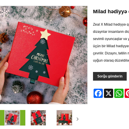
Milad hədiyyə 
Zeal X Milad hədiyyə qu
dizaynlar insanların di
sevimli oyuncaqlar və ya
üçün bir Milad hədiyyə
çevrilir. Dizaynı, tətili
uyğun olaraq düzəldilə 
Sorğu göndərin
Facebook
X
Wh