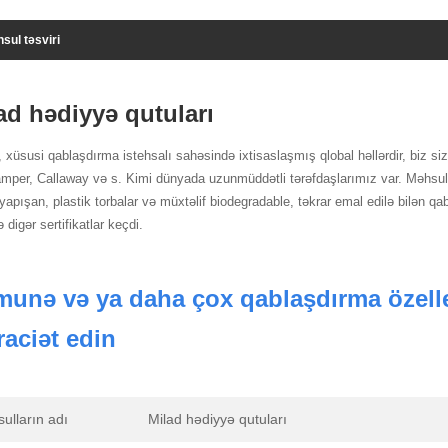
sul təsviri
ad hədiyyə qutuları
, xüsusi qablaşdırma istehsalı sahəsində ixtisaslaşmış qlobal həllərdir, biz s
amper, Callaway və s. Kimi dünyada uzunmüddətli tərəfdaşlarımız var. Məhsulla
apışan, plastik torbalar və müxtəlif biodegradable, təkrar emal edilə bilən qa
digər sertifikatlar keçdi.
unə və ya daha çox qablaşdırma özelle
aciət edin
ulların adı
Milad hədiyyə qutuları