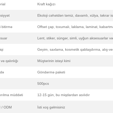
rial
Kraft kağızı
siyyət
Ekoloji cəhətdən təmiz, davamlı, xülya, təkrar ist
i bitirmə
Offset çap, toxumalı, laklama, laminat, kabartm
suar
Lent, stiker, süngər, simli, uyğun aksesuarlar və
iqi
Geyim, saxlama, kosmetik qablaşdırma, alış-veri
və qalınlığı
Müştərinin istəyi kimi
adə
Göndərmə paketi
500pcs
ırılma müddəti
12-15 gün, bu miqdardan asılıdır
 / ODM
İsti xoş gəlmisiniz