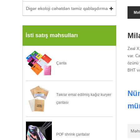
Digər ekoloji cəhətdən təmiz qablaşdırma
Məh
Mil
İsti satış məhsulları
Zeal X
var. C
özünü y
Çanta
BHT və 
Nüm
Təkrar emal edilmiş kağız kuryer
çantası
mür
Məhs
POF shrink çantalar