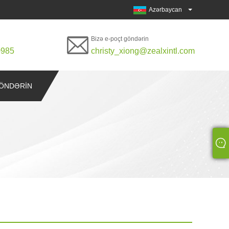
Azərbaycan
Bizə e-poçt göndərin
0985
christy_xiong@zealxintl.com
ÖNDƏRIN