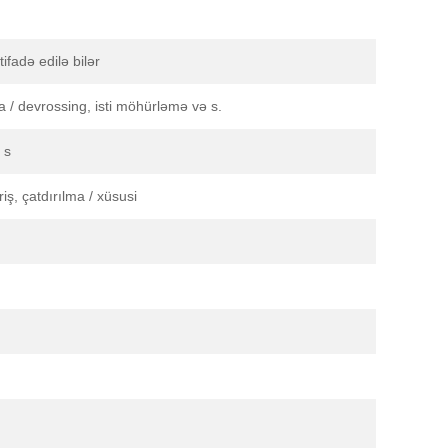
ifadə edilə bilər
a / devrossing, isti möhürləmə və s.
 s
ş, çatdırılma / xüsusi