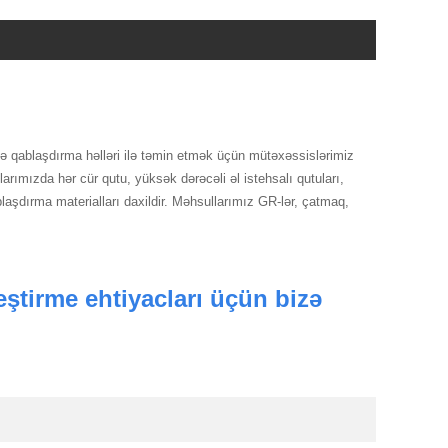
izə qablaşdırma həlləri ilə təmin etmək üçün mütəxəssislərimiz
rımızda hər cür qutu, yüksək dərəcəli əl istehsalı qutuları,
blaşdırma materialları daxildir. Məhsullarımız GR-lər, çatmaq,
ştirme ehtiyacları üçün bizə