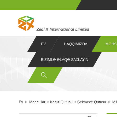
EV
HAQQIMIZDA
MƏHS
BIZIMLƏ ƏLAQƏ SAXLAYIN
Ev
>
Məhsullar
Kağız Qutusu
Çekmece Qutusu
>
Mi
>
>