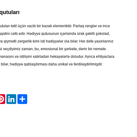
qutuları
tuları tətil üçün vacib bir bəzək elementidir. Parlaq rənglər və incə
qqətini cəlb edir. Hədiyyə qutusunun içərisində ürək şəkilli şokolad,
 qiymətli zərgərlik kimi isti hədiyyələr ola bilər. Hər dəfə yaxınlarınız
si seçdiyimiz zaman, bu, emosional bir şərbətə, dərin bir nemətə
n mənasını və istiliyini xatırladan hekayələrlə doludur. Ayrıca ehtiyaclara
bilər, hədiyyə qablaşdırması daha unikal və fərdiləşdirilmişdir.
atsApp
Pinterest
LinkedIn
Share