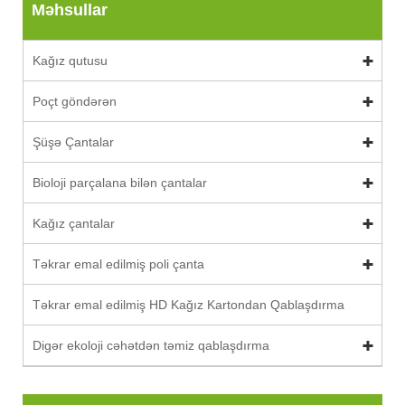
Məhsullar
Kağız qutusu
Poçt göndərən
Şüşə Çantalar
Bioloji parçalana bilən çantalar
Kağız çantalar
Təkrar emal edilmiş poli çanta
Təkrar emal edilmiş HD Kağız Kartondan Qablaşdırma
Digər ekoloji cəhətdən təmiz qablaşdırma