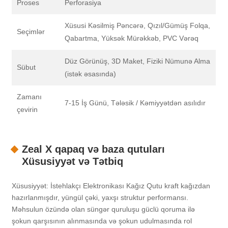
Proses
Perforasiya
Xüsusi Kəsilmiş Pəncərə, Qızıl/Gümüş Folqa,
Seçimlər
Qabartma, Yüksək Mürəkkəb, PVC Vərəq
Düz Görünüş, 3D Maket, Fiziki Nümunə Alma
Sübut
(istək əsasında)
Zamanı
7-15 İş Günü, Tələsik / Kəmiyyətdən asılıdır
çevirin
Zeal X qapaq və baza qutuları
Xüsusiyyət və Tətbiq
Xüsusiyyət: İstehlakçı Elektronikası Kağız Qutu kraft kağızdan
hazırlanmışdır, yüngül çəki, yaxşı struktur performansı.
Məhsulun özündə olan süngər quruluşu güclü qoruma ilə
şokun qarşısının alınmasında və şokun udulmasında rol