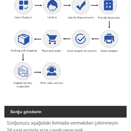
Sorğu göndərin
Sorğunuzu aşağıdakı formada verməkdən çekinmeyin.
24 saat ərzində sizə cavab verəcəyik.