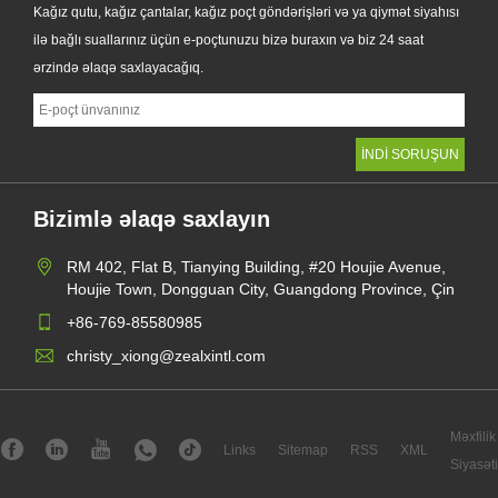
Kağız qutu, kağız çantalar, kağız poçt göndərişləri və ya qiymət siyahısı
ilə bağlı suallarınız üçün e-poçtunuzu bizə buraxın və biz 24 saat
ərzində əlaqə saxlayacağıq.
Bizimlə əlaqə saxlayın
RM 402, Flat B, Tianying Building, #20 Houjie Avenue,
Houjie Town, Dongguan City, Guangdong Province, Çin
+86-769-85580985
christy_xiong@zealxintl.com
Məxfilik
Links
Sitemap
RSS
XML
Siyasəti