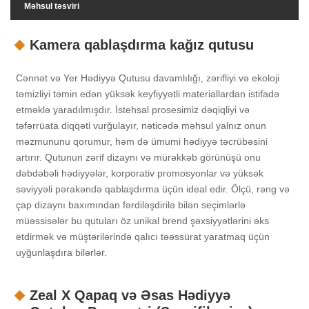
Məhsul təsviri
Kamera qablaşdırma kağız qutusu
Cənnət və Yer Hədiyyə Qutusu davamlılığı, zərifliyi və ekoloji
təmizliyi təmin edən yüksək keyfiyyətli materiallardan istifadə
etməklə yaradılmışdır. İstehsal prosesimiz dəqiqliyi və
təfərrüata diqqəti vurğulayır, nəticədə məhsul yalnız onun
məzmununu qorumur, həm də ümumi hədiyyə təcrübəsini
artırır. Qutunun zərif dizaynı və mürəkkəb görünüşü onu
dəbdəbəli hədiyyələr, korporativ promosyonlar və yüksək
səviyyəli pərakəndə qablaşdırma üçün ideal edir. Ölçü, rəng və
çap dizaynı baxımından fərdiləşdirilə bilən seçimlərlə
müəssisələr bu qutuları öz unikal brend şəxsiyyətlərini əks
etdirmək və müştərilərində qalıcı təəssürat yaratmaq üçün
uyğunlaşdıra bilərlər.
Zeal X Qapaq və Əsas Hədiyyə