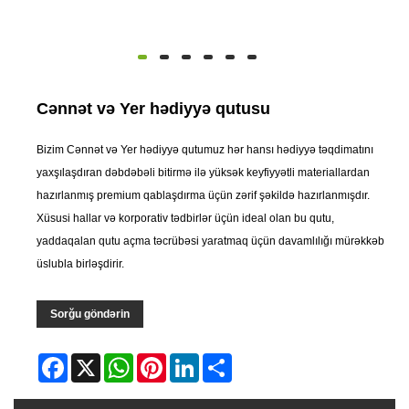
Cənnət və Yer hədiyyə qutusu
Bizim Cənnət və Yer hədiyyə qutumuz hər hansı hədiyyə təqdimatını
yaxşılaşdıran dəbdəbəli bitirmə ilə yüksək keyfiyyətli materiallardan
hazırlanmış premium qablaşdırma üçün zərif şəkildə hazırlanmışdır.
Xüsusi hallar və korporativ tədbirlər üçün ideal olan bu qutu,
yaddaqalan qutu açma təcrübəsi yaratmaq üçün davamlılığı mürəkkəb
üslubla birləşdirir.
Sorğu göndərin
Facebook
X
WhatsApp
Pinterest
LinkedIn
Share