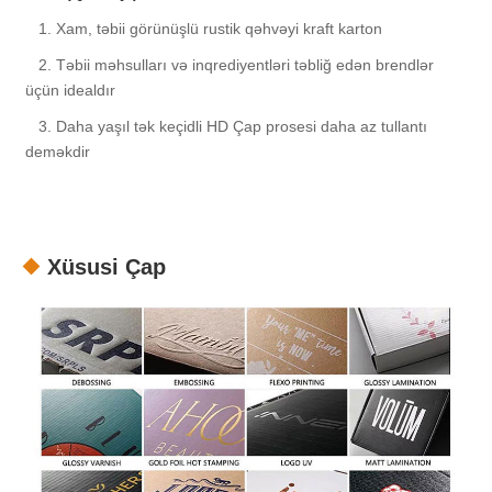
1. Xam, təbii görünüşlü rustik qəhvəyi kraft karton
2. Təbii məhsulları və inqrediyentləri təbliğ edən brendlər
üçün idealdır
3. Daha yaşıl tək keçidli HD Çap prosesi daha az tullantı
deməkdir
Xüsusi Çap