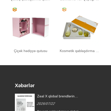
Çiçək hədiyyə qutusu
Kosmetik qablaşdırma qutusu
Xəbərlər
a
Zeal X qlobal brendlərin
ün
birdəfəlik plastik qablaşdırmanı
2026/07/22
əvəz etməsinə kömək etmək
üçün xüsusi Glassine kağız