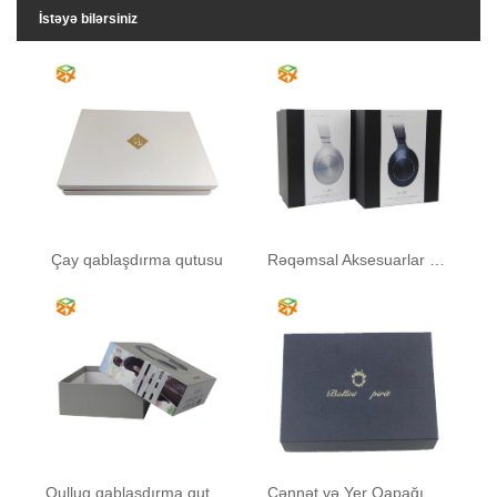
İstəyə bilərsiniz
Çay qablaşdırma qutusu
Rəqəmsal Aksesuarlar Kağız Qablaşdırma Qutusu
Qulluq qablaşdırma qutusu
Cənnət və Yer Qapağı Hədiyyə Qutusu