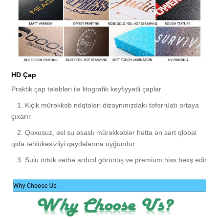
HD Çap
Praktik çap tələbləri ilə litografik keyfiyyətli çaplar
1. Kiçik mürəkkəb nöqtələri dizaynınızdakı təfərrüatı ortaya
çıxarır
2. Qoxusuz, əsl su əsaslı mürəkkəblər hətta ən sərt qlobal
qida təhlükəsizliyi qaydalarına uyğundur
3. Sulu örtük səthə ardıcıl görünüş və premium hiss bəxş edir