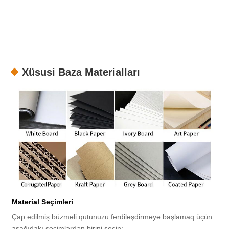
Xüsusi Baza Materialları
Material Seçimləri
Çap edilmiş büzməli qutunuzu fərdiləşdirməyə başlamaq üçün
aşağıdakı seçimlərdən birini seçin: