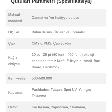
Qutuları Parametri (Spesifikasiya)
Məhsul
Cənnət və Yer hədiyyə qutusu
maddəsi
Ölçülər
Bütün Xüsusi Ölçülər və Formalar
Çap
CMYK, PMS, Çap yoxdur
10 pt - 28 pt (60 funt - 400 funt ) ekoloji
Kağız
cəhətdən təmiz Kraft, E-fleyta büzməli, Bux
ehtiyatı
Board, Cardstock
Kəmiyyətlər
500-500.000
Parıldadıcı, Tutqun, Spot UV, Yumşaq
Kaplama
Toxunma
Defolt
Die Kəsmə, Yapıştırma, Skorlama,