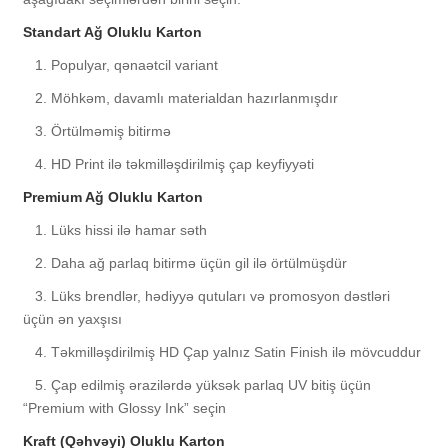
Standart Ağ Oluklu Karton
1. Populyar, qənaətcil variant
2. Möhkəm, davamlı materialdan hazırlanmışdır
3. Örtülməmiş bitirmə
4. HD Print ilə təkmilləşdirilmiş çap keyfiyyəti
Premium Ağ Oluklu Karton
1. Lüks hissi ilə hamar səth
2. Daha ağ parlaq bitirmə üçün gil ilə örtülmüşdür
3. Lüks brendlər, hədiyyə qutuları və promosyon dəstləri
üçün ən yaxşısı
4. Təkmilləşdirilmiş HD Çap yalnız Satin Finish ilə mövcuddur
5. Çap edilmiş ərazilərdə yüksək parlaq UV bitiş üçün
“Premium with Glossy Ink” seçin
Kraft (Qəhvəyi) Oluklu Karton