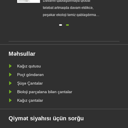
amlı
Davamlı qablaşdırmaya qlobal
çantalar buraxır
tələbat artmaqda davam etdikcə,
dim
peşəkar ekoloji təmiz qablaşdırma
istehsalçısı Zeal X özünün
təkmilləşdirilmiş Xüsusi Glassine
Kağız Çanta seriyasını rəsmi olaraq
i AB
təqdim etdi. Ənənəvi plastik
torbalara yüksək səviyyəli alternativ
Məhsullar
dir.
olaraq dizayn edilən yeni məhsul
şəffaflı......
Kağız qutusu
Poçt göndərən
Şüşə Çantalar
Bioloji parçalana bilən çantalar
Kağız çantalar
Qiymət siyahısı üçün sorğu