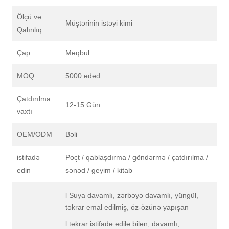
Ölçü və
Müştərinin istəyi kimi
Qalınlıq
Çap
Məqbul
MOQ
5000 ədəd
Çatdırılma
12-15 Gün
vaxtı
OEM/ODM
Bəli
istifadə
Poçt / qablaşdırma / göndərmə / çatdırılma /
edin
sənəd / geyim / kitab
l Suya davamlı, zərbəyə davamlı, yüngül,
təkrar emal edilmiş, öz-özünə yapışan
l təkrar istifadə edilə bilən, davamlı,