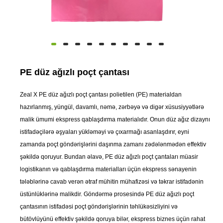
PE düz ağızlı poçt çantası
Zeal X PE düz ağızlı poçt çantası polietilen (PE) materialdan
hazırlanmış, yüngül, davamlı, nəmə, zərbəyə və digər xüsusiyyətlərə
malik ümumi ekspress qablaşdırma materialıdır. Onun düz ağız dizaynı
istifadəçilərə əşyaları yükləməyi və çıxarmağı asanlaşdırır, eyni
zamanda poçt göndərişlərini daşınma zamanı zədələnmədən effektiv
şəkildə qoruyur. Bundan əlavə, PE düz ağızlı poçt çantaları müasir
logistikanın və qablaşdırma materialları üçün ekspress sənayenin
tələblərinə cavab verən ətraf mühitin mühafizəsi və təkrar istifadənin
üstünlüklərinə malikdir. Göndərmə prosesində PE düz ağızlı poçt
çantasının istifadəsi poçt göndərişlərinin təhlükəsizliyini və
bütövlüyünü effektiv şəkildə qoruya bilər, ekspress biznes üçün rahat