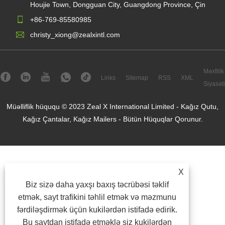
Houjie Town, Dongguan City, Guangdong Province, Çin
+86-769-85580985
christy_xiong@zealxintl.com
Məxfilik
Links
Sitemap
RSS
XML
Siyasəti
Müəlliflik hüququ © 2023 Zeal X International Limited - Kağız Qutu,
Kağız Çantalar, Kağız Mailers - Bütün Hüquqlar Qorunur.
X
Biz sizə daha yaxşı baxış təcrübəsi təklif
etmək, sayt trafikini təhlil etmək və məzmunu
fərdiləşdirmək üçün kukilərdən istifadə edirik.
Bu saytdan istifadə etməklə siz kukilərdən