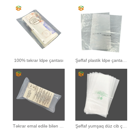
100% təkrar ldpe çantası
Şəffaf plastik ldpe çantaları
Təkrar emal edilə bilən pe şəffaf qablaşdırma çantası
Şəffaf yumşaq düz cib çantası