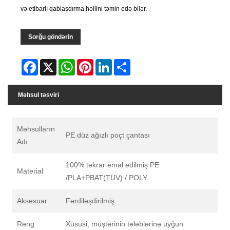
və etibarlı qablaşdırma həllini təmin edə bilər.
Sorğu göndərin
Facebook
X
WhatsApp
Pinterest
LinkedIn
Share
Məhsul təsviri
Məhsulların
PE düz ağızlı poçt çantası
Adı
100% təkrar emal edilmiş PE
Material
/PLA+PBAT(TUV) / POLY
Aksesuar
Fərdiləşdirilmiş
Rəng
Xüsusi, müştərinin tələblərinə uyğun