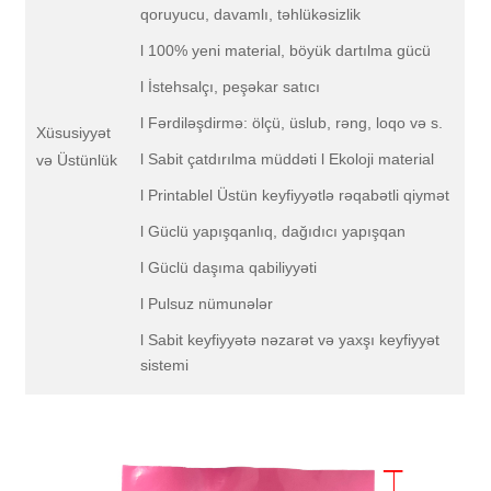
qoruyucu, davamlı, təhlükəsizlik
l 100% yeni material, böyük dartılma gücü
l İstehsalçı, peşəkar satıcı
l Fərdiləşdirmə: ölçü, üslub, rəng, loqo və s.
Xüsusiyyət
l Sabit çatdırılma müddəti l Ekoloji material
və Üstünlük
l Printablel Üstün keyfiyyətlə rəqabətli qiymət
l Güclü yapışqanlıq, dağıdıcı yapışqan
l Güclü daşıma qabiliyyəti
l Pulsuz nümunələr
l Sabit keyfiyyətə nəzarət və yaxşı keyfiyyət
sistemi