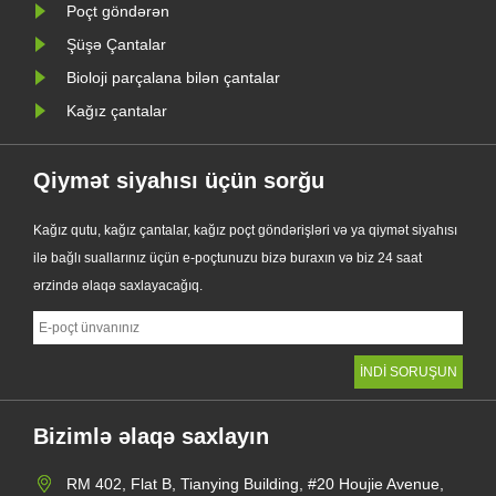
Poçt göndərən
Şüşə Çantalar
Bioloji parçalana bilən çantalar
Kağız çantalar
Qiymət siyahısı üçün sorğu
Kağız qutu, kağız çantalar, kağız poçt göndərişləri və ya qiymət siyahısı
ilə bağlı suallarınız üçün e-poçtunuzu bizə buraxın və biz 24 saat
ərzində əlaqə saxlayacağıq.
Bizimlə əlaqə saxlayın
RM 402, Flat B, Tianying Building, #20 Houjie Avenue,