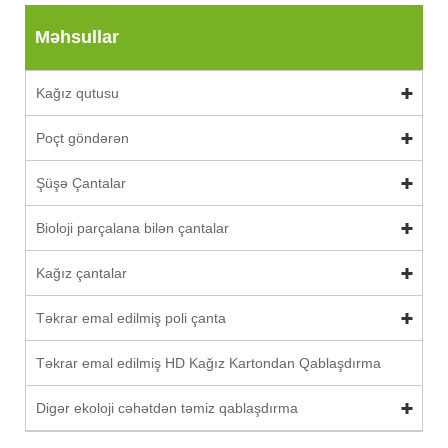
Məhsullar
Kağız qutusu
Poçt göndərən
Şüşə Çantalar
Bioloji parçalana bilən çantalar
Kağız çantalar
Təkrar emal edilmiş poli çanta
Təkrar emal edilmiş HD Kağız Kartondan Qablaşdırma
Digər ekoloji cəhətdən təmiz qablaşdırma