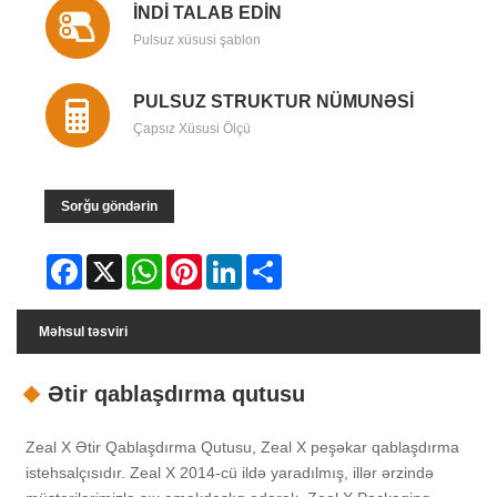
İNDİ TALAB EDİN
Pulsuz xüsusi şablon
PULSUZ STRUKTUR NÜMUNƏSİ
Çapsız Xüsusi Ölçü
Sorğu göndərin
Facebook
X
WhatsApp
Pinterest
LinkedIn
Share
Məhsul təsviri
Ətir qablaşdırma qutusu
Zeal X Ətir Qablaşdırma Qutusu, Zeal X peşəkar qablaşdırma
istehsalçısıdır. Zeal X 2014-cü ildə yaradılmış, illər ərzində