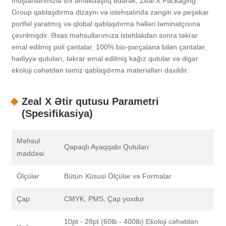
müştərilərimizlə sıx əməkdaşlıq edərək, Zeal X Packaging
Group qablaşdırma dizaynı və istehsalında zəngin və peşəkar
portfel yaratmış və qlobal qablaşdırma həlləri təminatçısına
çevrilmişdir. Əsas məhsullarımıza istehlakdan sonra təkrar
emal edilmiş poli çantalar, 100% bio-parçalana bilən çantalar,
hədiyyə qutuları, təkrar emal edilmiş kağız qutular və digər
ekoloji cəhətdən təmiz qablaşdırma materialları daxildir.
Zeal X Ətir qutusu Parametri
(Spesifikasiya)
Məhsul
Qapaqlı Ayaqqabı Qutuları
maddəsi
Ölçülər
Bütün Xüsusi Ölçülər və Formalar
Çap
CMYK, PMS, Çap yoxdur
10pt - 28pt (60lb - 400lb) Ekoloji cəhətdən