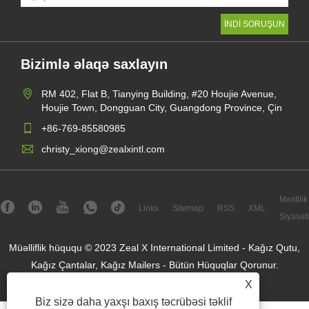
Bizimlə əlaqə saxlayın
RM 402, Flat B, Tianying Building, #20 Houjie Avenue,
Houjie Town, Dongguan City, Guangdong Province, Çin
+86-769-85580985
christy_xiong@zealxintl.com
Məxfilik
Links
Sitemap
RSS
XML
Siyasəti
Müəlliflik hüququ © 2023 Zeal X International Limited - Kağız Qutu,
Kağız Çantalar, Kağız Mailers - Bütün Hüquqlar Qorunur.
X
Biz sizə daha yaxşı baxış təcrübəsi təklif