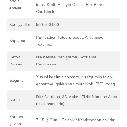
Kağız
təmiz Kraft, E-fleyta Oluklu, Bux Board,
ehtiyatı
Cardstock
Kəmiyyətlər
500-500.000
Parıldadıcı, Tutqun, Spot UV, Yumşaq
Kaplama
Toxunma
Defolt
Die Kəsmə, Yapıştırma, Skorlama,
Proses
Perforasiya
Xüsusi kəsilmiş pəncərə, qızıl/gümüş folqa,
Seçimlər
qabartma, qaldırılmış mürəkkəb, PVC vərəq
Düz Görünüş, 3D Maket, Fiziki Nümunə Alma
Sübut
(istək əsasında)
Zamanı
7-15 İş Günü, Tələsik / Kəmiyyətdən asılıdır
çevirin