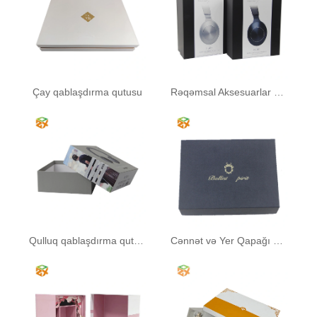
Çay qablaşdırma qutusu
Rəqəmsal Aksesuarlar Kağız Qablaşdırma Qutusu
Qulluq qablaşdırma qutusu
Cənnət və Yer Qapağı Hədiyyə Qutusu