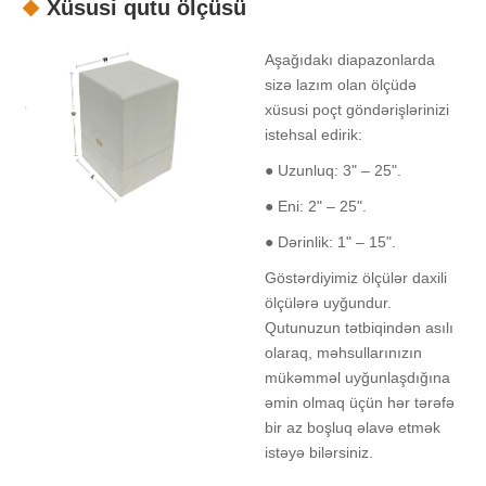
Xüsusi qutu ölçüsü
Aşağıdakı diapazonlarda
sizə lazım olan ölçüdə
xüsusi poçt göndərişlərinizi
istehsal edirik:
● Uzunluq: 3" – 25".
● Eni: 2" – 25".
● Dərinlik: 1" – 15".
Göstərdiyimiz ölçülər daxili
ölçülərə uyğundur.
Qutunuzun tətbiqindən asılı
olaraq, məhsullarınızın
mükəmməl uyğunlaşdığına
əmin olmaq üçün hər tərəfə
bir az boşluq əlavə etmək
istəyə bilərsiniz.