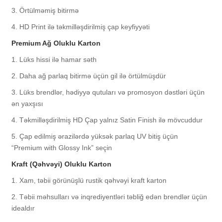
3. Örtülməmiş bitirmə
4. HD Print ilə təkmilləşdirilmiş çap keyfiyyəti
Premium Ağ Oluklu Karton
1. Lüks hissi ilə hamar səth
2. Daha ağ parlaq bitirmə üçün gil ilə örtülmüşdür
3. Lüks brendlər, hədiyyə qutuları və promosyon dəstləri üçün
ən yaxşısı
4. Təkmilləşdirilmiş HD Çap yalnız Satin Finish ilə mövcuddur
5. Çap edilmiş ərazilərdə yüksək parlaq UV bitiş üçün
“Premium with Glossy Ink” seçin
Kraft (Qəhvəyi) Oluklu Karton
1. Xam, təbii görünüşlü rustik qəhvəyi kraft karton
2. Təbii məhsulları və inqrediyentləri təbliğ edən brendlər üçün
idealdır