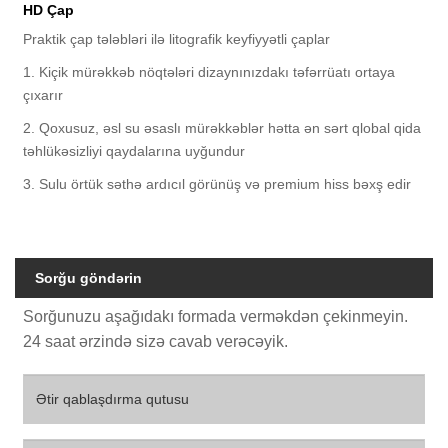
HD Çap
Praktik çap tələbləri ilə litografik keyfiyyətli çaplar
1. Kiçik mürəkkəb nöqtələri dizaynınızdakı təfərrüatı ortaya
çıxarır
2. Qoxusuz, əsl su əsaslı mürəkkəblər hətta ən sərt qlobal qida
təhlükəsizliyi qaydalarına uyğundur
3. Sulu örtük səthə ardıcıl görünüş və premium hiss bəxş edir
Sorğu göndərin
Sorğunuzu aşağıdakı formada verməkdən çekinmeyin.
24 saat ərzində sizə cavab verəcəyik.