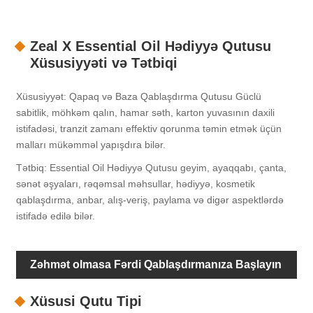
Zeal X Essential Oil Hədiyyə Qutusu
Xüsusiyyəti və Tətbiqi
Xüsusiyyət: Qapaq və Baza Qablaşdırma Qutusu Güclü
sabitlik, möhkəm qalın, hamar səth, karton yuvasının daxili
istifadəsi, tranzit zamanı effektiv qorunma təmin etmək üçün
malları mükəmməl yapışdıra bilər.
Tətbiq: Essential Oil Hədiyyə Qutusu geyim, ayaqqabı, çanta,
sənət əşyaları, rəqəmsal məhsullar, hədiyyə, kosmetik
qablaşdırma, anbar, alış-veriş, paylama və digər aspektlərdə
istifadə edilə bilər.
Zəhmət olmasa Fərdi Qablaşdırmanıza Başlayın
Xüsusi Qutu Tipi