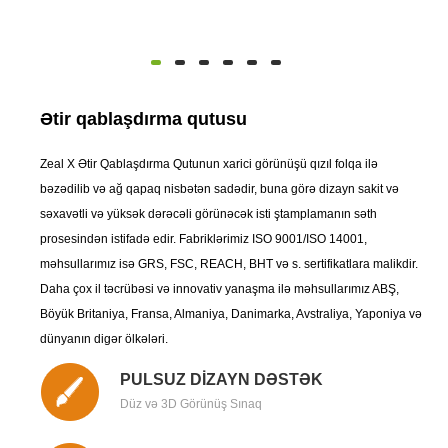
Ətir qablaşdırma qutusu
Zeal X Ətir Qablaşdırma Qutunun xarici görünüşü qızıl folqa ilə
bəzədilib və ağ qapaq nisbətən sadədir, buna görə dizayn sakit və
səxavətli və yüksək dərəcəli görünəcək isti ştamplamanın səth
prosesindən istifadə edir. Fabriklərimiz ISO 9001/ISO 14001,
məhsullarımız isə GRS, FSC, REACH, BHT və s. sertifikatlara malikdir.
Daha çox il təcrübəsi və innovativ yanaşma ilə məhsullarımız ABŞ,
Böyük Britaniya, Fransa, Almaniya, Danimarka, Avstraliya, Yaponiya və
dünyanın digər ölkələri.
PULSUZ DİZAYN DƏSTƏK
Düz və 3D Görünüş Sınaq