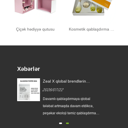
Çiçək hədiyyə qutusu
Kosmetik qablaşdırma qutusu
Xəbərlər
a
Zeal X qlobal brendlərin
ün
birdəfəlik plastik qablaşdırmanı
2026/07/22
əvəz etməsinə kömək etmək
üçün xüsusi Glassine kağız
amlı
Davamlı qablaşdırmaya qlobal
çantalar buraxır
tələbat artmaqda davam etdikcə,
dim
peşəkar ekoloji təmiz qablaşdırma
istehsalçısı Zeal X özünün
təkmilləşdirilmiş Xüsusi Glassine