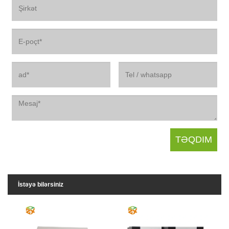
İstəyə bilərsiniz