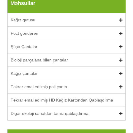
Məhsullar
Kağız qutusu
Poçt göndərən
Şüşə Çantalar
Bioloji parçalana bilən çantalar
Kağız çantalar
Təkrar emal edilmiş poli çanta
Təkrar emal edilmiş HD Kağız Kartondan Qablaşdırma
Digər ekoloji cəhətdən təmiz qablaşdırma