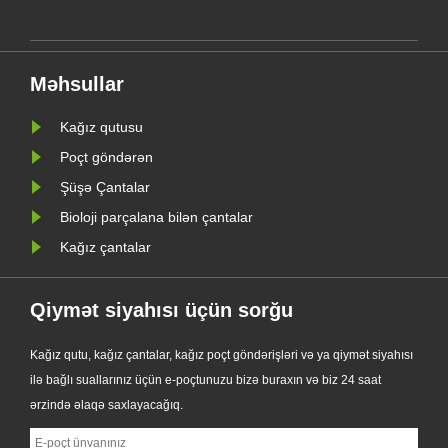
Kağız Çanta seriyasını rəsmi olaraq
i AB
təqdim etdi. Ənənəvi plastik
torbalara yüksək səviyyəli alternativ
Məhsullar
dir.
olaraq dizayn edilən yeni məhsul
şəffaflı......
Kağız qutusu
Poçt göndərən
Şüşə Çantalar
Bioloji parçalana bilən çantalar
Kağız çantalar
Qiymət siyahısı üçün sorğu
Kağız qutu, kağız çantalar, kağız poçt göndərişləri və ya qiymət siyahısı
ilə bağlı suallarınız üçün e-poçtunuzu bizə buraxın və biz 24 saat
ərzində əlaqə saxlayacağıq.