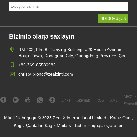
Bizimlə əlaqə saxlayın
RM 402, Flat B, Tianying Building, #20 Houjie Avenue,
Houjie Town, Dongguan City, Guangdong Province, Çin
+86-769-85580985
christy_xiong@zealxintl.com
Məxfilik
Links
Sitemap
RSS
XML
Siyasəti
Müəlliflik hüququ © 2023 Zeal X International Limited - Kağız Qutu,
Kağız Çantalar, Kağız Mailers - Bütün Hüquqlar Qorunur.