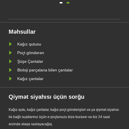
təkmilləşdirilmiş Xüsusi Glassine
Kağız Çanta seriyasını rəsmi olaraq
i AB
təqdim etdi. Ənənəvi plastik
torbalara yüksək səviyyəli alternativ
Məhsullar
dir.
olaraq dizayn edilən yeni məhsul
şəffaflı......
Kağız qutusu
Poçt göndərən
Şüşə Çantalar
Bioloji parçalana bilən çantalar
Kağız çantalar
Qiymət siyahısı üçün sorğu
Kağız qutu, kağız çantalar, kağız poçt göndərişləri və ya qiymət siyahısı
ilə bağlı suallarınız üçün e-poçtunuzu bizə buraxın və biz 24 saat
ərzində əlaqə saxlayacağıq.