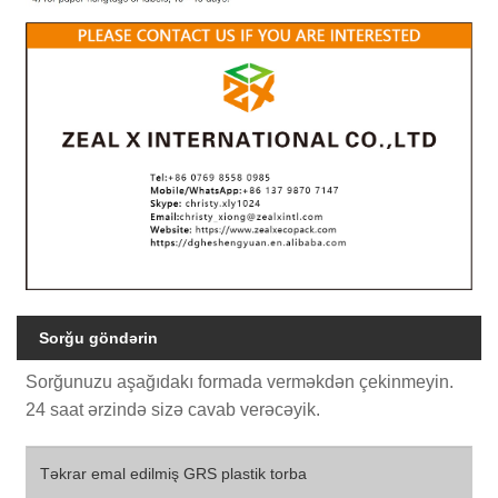
Sorğu göndərin
Sorğunuzu aşağıdakı formada verməkdən çekinmeyin.
24 saat ərzində sizə cavab verəcəyik.