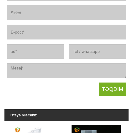
İstəyə bilərsiniz