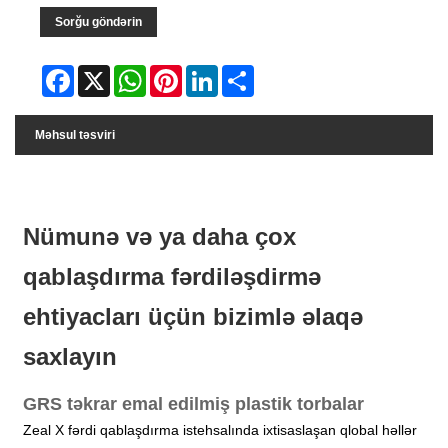
Sorğu göndərin
Facebook
X
WhatsApp
Pinterest
LinkedIn
Share
Məhsul təsviri
Nümunə və ya daha çox
qablaşdırma fərdiləşdirmə
ehtiyacları üçün bizimlə əlaqə
saxlayın
GRS təkrar emal edilmiş plastik torbalar
Zeal X fərdi qablaşdırma istehsalında ixtisaslaşan qlobal həllər