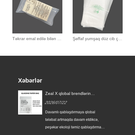
Təkrar emal edilə bilən pe şəffaf qablaşdırma çantası
Şəffaf yumşaq düz cib çantası
Xəbərlər
a
Zeal X qlobal brendlərin
ün
birdəfəlik plastik qablaşdırmanı
2026/07/22
əvəz etməsinə kömək etmək
üçün xüsusi Glassine kağız
amlı
Davamlı qablaşdırmaya qlobal
çantalar buraxır
tələbat artmaqda davam etdikcə,
dim
peşəkar ekoloji təmiz qablaşdırma
istehsalçısı Zeal X özünün