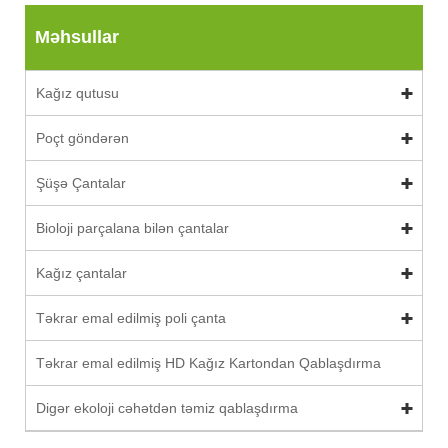
Məhsullar
Kağız qutusu
Poçt göndərən
Şüşə Çantalar
Bioloji parçalana bilən çantalar
Kağız çantalar
Təkrar emal edilmiş poli çanta
Təkrar emal edilmiş HD Kağız Kartondan Qablaşdırma
Digər ekoloji cəhətdən təmiz qablaşdırma