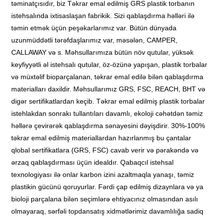
təminatçısıdır, biz Təkrar emal edilmiş GRS plastik torbanın
istehsalında ixtisaslaşan fabrikik. Sizi qablaşdırma həlləri ilə
təmin etmək üçün peşəkarlarımız var. Bütün dünyada
uzunmüddətli tərəfdaşlarımız var, məsələn, CAMPER,
CALLAWAY və s. Məhsullarımıza bütün növ qutular, yüksək
keyfiyyətli əl istehsalı qutular, öz-özünə yapışan, plastik torbalar
və müxtəlif bioparçalanan, təkrar emal edilə bilən qablaşdırma
materialları daxildir. Məhsullarımız GRS, FSC, REACH, BHT və
digər sertifikatlardan keçib. Təkrar emal edilmiş plastik torbalar
istehlakdan sonrakı tullantıları davamlı, ekoloji cəhətdən təmiz
həllərə çevirərək qablaşdırma sənayesini dəyişdirir. 30%-100%
təkrar emal edilmiş materiallardan hazırlanmış bu çantalar
qlobal sertifikatlara (GRS, FSC) cavab verir və pərakəndə və
ərzaq qablaşdırması üçün idealdır. Qabaqcıl istehsal
texnologiyası ilə onlar karbon izini azaltmaqla yanaşı, təmiz
plastikin gücünü qoruyurlar. Fərdi çap edilmiş dizaynlara və ya
bioloji parçalana bilən seçimlərə ehtiyacınız olmasından asılı
olmayaraq, sərfəli topdansatış xidmətlərimiz davamlılığa sadiq