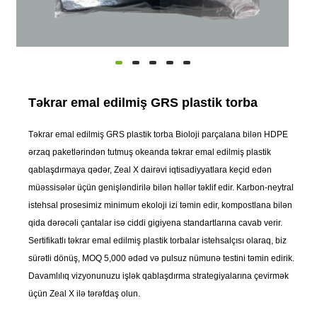
Təkrar emal edilmiş GRS plastik torba
Təkrar emal edilmiş GRS plastik torba Bioloji parçalana bilən HDPE
ərzaq paketlərindən tutmuş okeanda təkrar emal edilmiş plastik
qablaşdırmaya qədər, Zeal X dairəvi iqtisadiyyatlara keçid edən
müəssisələr üçün genişləndirilə bilən həllər təklif edir. Karbon-neytral
istehsal prosesimiz minimum ekoloji izi təmin edir, kompostlana bilən
qida dərəcəli çantalar isə ciddi gigiyena standartlarına cavab verir.
Sertifikatlı təkrar emal edilmiş plastik torbalar istehsalçısı olaraq, biz
sürətli dönüş, MOQ 5,000 ədəd və pulsuz nümunə testini təmin edirik.
Davamlılıq vizyonunuzu işlək qablaşdırma strategiyalarına çevirmək
üçün Zeal X ilə tərəfdaş olun.