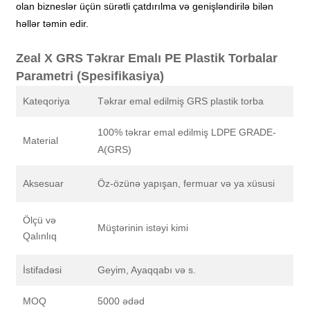
olan bizneslər üçün sürətli çatdırılma və genişləndirilə bilən
həllər təmin edir.
Zeal X GRS Təkrar Emalı PE Plastik Torbalar
Parametri (Spesifikasiya)
Kateqoriya
Təkrar emal edilmiş GRS plastik torba
100% təkrar emal edilmiş LDPE GRADE-
Material
A(GRS)
Aksesuar
Öz-özünə yapışan, fermuar və ya xüsusi
Ölçü və
Müştərinin istəyi kimi
Qalınlıq
İstifadəsi
Geyim, Ayaqqabı və s.
MOQ
5000 ədəd