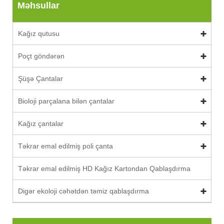
Məhsullar
Kağız qutusu
Poçt göndərən
Şüşə Çantalar
Bioloji parçalana bilən çantalar
Kağız çantalar
Təkrar emal edilmiş poli çanta
Təkrar emal edilmiş HD Kağız Kartondan Qablaşdırma
Digər ekoloji cəhətdən təmiz qablaşdırma