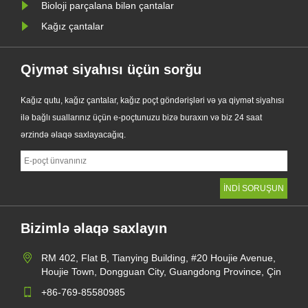
Bioloji parçalana bilən çantalar
Kağız çantalar
Qiymət siyahısı üçün sorğu
Kağız qutu, kağız çantalar, kağız poçt göndərişləri və ya qiymət siyahısı
ilə bağlı suallarınız üçün e-poçtunuzu bizə buraxın və biz 24 saat
ərzində əlaqə saxlayacağıq.
Bizimlə əlaqə saxlayın
RM 402, Flat B, Tianying Building, #20 Houjie Avenue,
Houjie Town, Dongguan City, Guangdong Province, Çin
+86-769-85580985