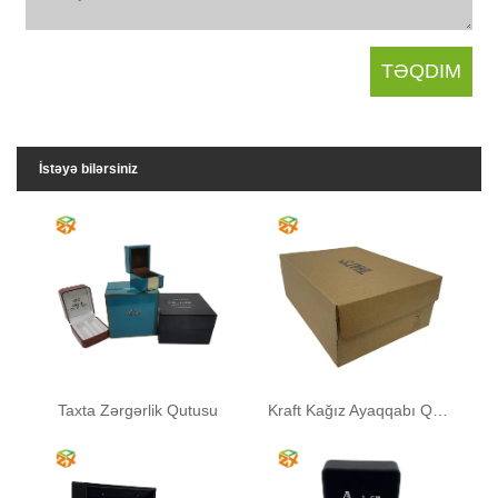
İstəyə bilərsiniz
Taxta Zərgərlik Qutusu
Kraft Kağız Ayaqqabı Qutuları