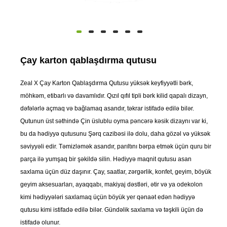
Çay karton qablaşdırma qutusu
Zeal X Çay Karton Qablaşdırma Qutusu yüksək keyfiyyətli bərk,
möhkəm, etibarlı və davamlıdır. Qızıl qıfıl tipli bərk kilid qapalı dizayn,
dəfələrlə açmaq və bağlamaq asandır, təkrar istifadə edilə bilər.
Qutunun üst səthində Çin üslublu oyma pəncərə kəsik dizaynı var ki,
bu da hədiyyə qutusunu Şərq cazibəsi ilə dolu, daha gözəl və yüksək
səviyyəli edir. Təmizləmək asandır, parıltını bərpa etmək üçün quru bir
parça ilə yumşaq bir şəkildə silin. Hədiyyə maqnit qutusu asan
saxlama üçün düz daşınır. Çay, saatlar, zərgərlik, konfet, geyim, böyük
geyim aksesuarları, ayaqqabı, makiyaj dəstləri, ətir və ya odekolon
kimi hədiyyələri saxlamaq üçün böyük yer qənaət edən hədiyyə
qutusu kimi istifadə edilə bilər. Gündəlik saxlama və təşkili üçün də
istifadə olunur.