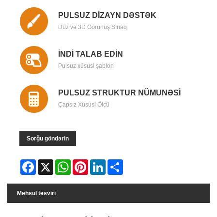
PULSUZ DİZAYN DƏSTƏK
Düz və 3D Görünüş Sınaq
İNDİ TALAB EDİN
Pulsuz xüsusi şablon
PULSUZ STRUKTUR NÜMUNƏSİ
Çapsız Xüsusi Ölçü
Sorğu göndərin
Facebook
X
WhatsApp
Pinterest
LinkedIn
Share
Məhsul təsviri