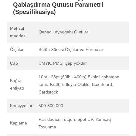
Qablaşdırma Qutusu Parametri
(Spesifikasiya)
Məhsul
Qapaqlı Ayaqqabı Qutuları
maddəsi
Ölçülər
Bütün Xüsusi Ölçülər və Formalar
Çap
CMYK, PMS, Çap yoxdur
10pt - 28pt (60lb - 400lb) Ekoloji cəhətdən
Kağız
təmiz Kraft, E-fleyta Oluklu, Bux Board,
ehtiyatı
Cardstock
Kəmiyyətlər
500-500.000
Parıldadıcı, Tutqun, Spot UV, Yumşaq
Kaplama
Toxunma