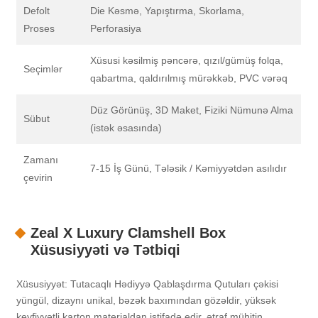
Defolt
Die Kəsmə, Yapıştırma, Skorlama,
Proses
Perforasiya
Xüsusi kəsilmiş pəncərə, qızıl/gümüş folqa,
Seçimlər
qabartma, qaldırılmış mürəkkəb, PVC vərəq
Düz Görünüş, 3D Maket, Fiziki Nümunə Alma
Sübut
(istək əsasında)
Zamanı
7-15 İş Günü, Tələsik / Kəmiyyətdən asılıdır
çevirin
Zeal X Luxury Clamshell Box
Xüsusiyyəti və Tətbiqi
Xüsusiyyət: Tutacaqlı Hədiyyə Qablaşdırma Qutuları çəkisi
yüngül, dizaynı unikal, bəzək baxımından gözəldir, yüksək
keyfiyyətli karton materialdan istifadə edir, ətraf mühitin