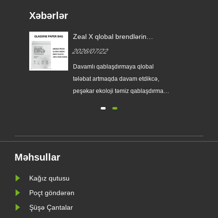
Xəbərlər
a
Zeal X qlobal brendlərin
ün
birdəfəlik plastik qablaşdırmanı
2026/07/22
əvəz etməsinə kömək etmək
üçün xüsusi Glassine kağız
amlı
Davamlı qablaşdırmaya qlobal
çantalar buraxır
tələbat artmaqda davam etdikcə,
dim
peşəkar ekoloji təmiz qablaşdırma
istehsalçısı Zeal X özünün
təkmilləşdirilmiş Xüsusi Glassine
Kağız Çanta seriyasını rəsmi olaraq
i AB
təqdim etdi. Ənənəvi plastik
torbalara yüksək səviyyəli alternativ
Məhsullar
dir.
olaraq dizayn edilən yeni məhsul
şəffaflı......
Kağız qutusu
Poçt göndərən
Şüşə Çantalar