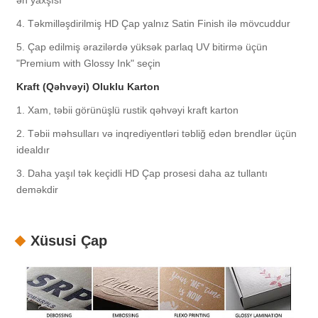
ən yaxşısı
4. Təkmilləşdirilmiş HD Çap yalnız Satin Finish ilə mövcuddur
5. Çap edilmiş ərazilərdə yüksək parlaq UV bitirmə üçün
"Premium with Glossy Ink" seçin
Kraft (Qəhvəyi) Oluklu Karton
1. Xam, təbii görünüşlü rustik qəhvəyi kraft karton
2. Təbii məhsulları və inqrediyentləri təbliğ edən brendlər üçün
idealdır
3. Daha yaşıl tək keçidli HD Çap prosesi daha az tullantı
deməkdir
Xüsusi Çap