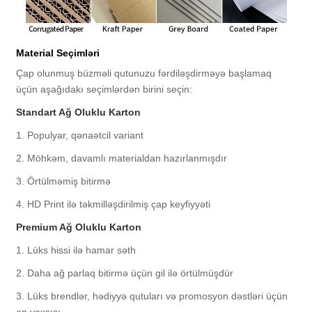
Material Seçimləri
Çap olunmuş büzməli qutunuzu fərdiləşdirməyə başlamaq
üçün aşağıdakı seçimlərdən birini seçin:
Standart Ağ Oluklu Karton
1. Populyar, qənaətcil variant
2. Möhkəm, davamlı materialdan hazırlanmışdır
3. Örtülməmiş bitirmə
4. HD Print ilə təkmilləşdirilmiş çap keyfiyyəti
Premium Ağ Oluklu Karton
1. Lüks hissi ilə hamar səth
2. Daha ağ parlaq bitirmə üçün gil ilə örtülmüşdür
3. Lüks brendlər, hədiyyə qutuları və promosyon dəstləri üçün