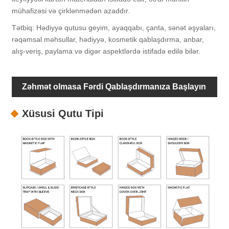
mühafizəsi və çirklənmədən azaddır.
Tətbiq: Hədiyyə qutusu geyim, ayaqqabı, çanta, sənət əşyaları,
rəqəmsal məhsullar, hədiyyə, kosmetik qablaşdırma, anbar,
alış-veriş, paylama və digər aspektlərdə istifadə edilə bilər.
Zəhmət olmasa Fərdi Qablaşdırmanıza Başlayın
Xüsusi Qutu Tipi