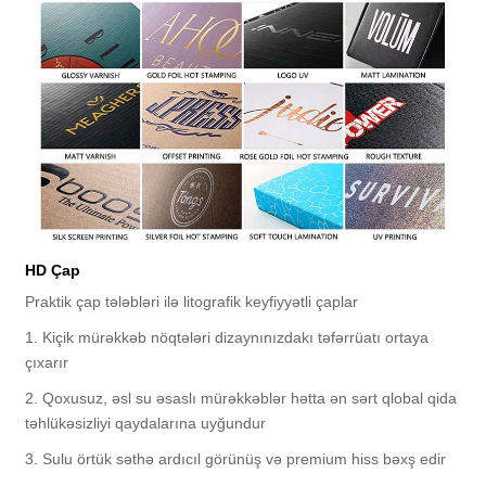
HD Çap
Praktik çap tələbləri ilə litografik keyfiyyətli çaplar
1. Kiçik mürəkkəb nöqtələri dizaynınızdakı təfərrüatı ortaya
çıxarır
2. Qoxusuz, əsl su əsaslı mürəkkəblər hətta ən sərt qlobal qida
təhlükəsizliyi qaydalarına uyğundur
3. Sulu örtük səthə ardıcıl görünüş və premium hiss bəxş edir