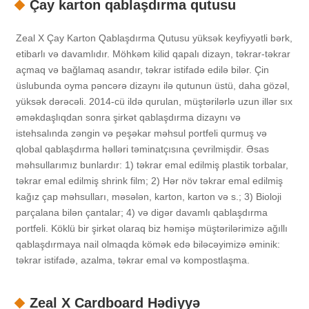
Çay karton qablaşdırma qutusu
Zeal X Çay Karton Qablaşdırma Qutusu yüksək keyfiyyətli bərk,
etibarlı və davamlıdır. Möhkəm kilid qapalı dizayn, təkrar-təkrar
açmaq və bağlamaq asandır, təkrar istifadə edilə bilər. Çin
üslubunda oyma pəncərə dizaynı ilə qutunun üstü, daha gözəl,
yüksək dərəcəli. 2014-cü ildə qurulan, müştərilərlə uzun illər sıx
əməkdaşlıqdan sonra şirkət qablaşdırma dizaynı və
istehsalında zəngin və peşəkar məhsul portfeli qurmuş və
qlobal qablaşdırma həlləri təminatçısına çevrilmişdir. Əsas
məhsullarımız bunlardır: 1) təkrar emal edilmiş plastik torbalar,
təkrar emal edilmiş shrink film; 2) Hər növ təkrar emal edilmiş
kağız çap məhsulları, məsələn, karton, karton və s.; 3) Bioloji
parçalana bilən çantalar; 4) və digər davamlı qablaşdırma
portfeli. Köklü bir şirkət olaraq biz həmişə müştərilərimizə ağıllı
qablaşdırmaya nail olmaqda kömək edə biləcəyimizə əminik:
təkrar istifadə, azalma, təkrar emal və kompostlaşma.
Zeal X Cardboard Hədiyyə