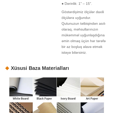
● Dərinlik: 1" – 15".
Göstərdiyimiz ölçülər daxili
ölçülərə uyğundur.
Qutunuzun tətbiqindən asılı
olaraq, məhsullarınızın
mükəmməl uyğunlaşdığına
əmin olmaq üçün hər tərəfə
bir az boşluq əlavə etmək
istəyə bilərsiniz.
Xüsusi Baza Materialları