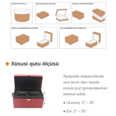
Xüsusi qutu ölçüsü
Aşağıdakı diapazonlarda
sizə lazım olan ölçüdə
xüsusi poçt göndərişlərinizi
istehsal edirik:
● Uzunluq: 3" – 25".
● Eni: 2" – 25".